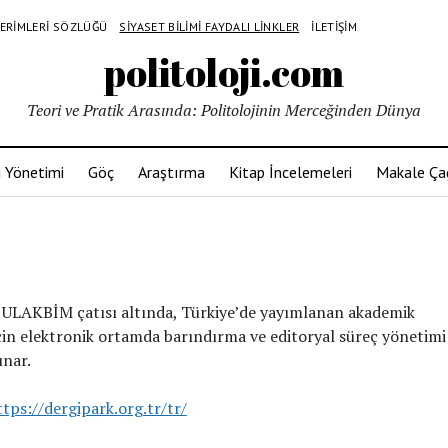
 TERIMLERI SÖZLÜĞÜ
SIYASET BILIMI FAYDALI LINKLER
İLETIŞIM
politoloji.com
Teori ve Pratik Arasında: Politolojinin Merceğinden Dünya
 Yönetimi
Göç
Araştırma
Kitap İncelemeleri
Makale Çağ
LAKBİM çatısı altında, Türkiye’de yayımlanan akademik
için elektronik ortamda barındırma ve editoryal süreç yönetimi
unar.
ttps://dergipark.org.tr/tr/