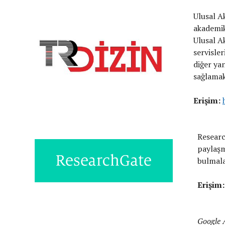
Ulusal A
akademik
Ulusal A
servisle
diğer ya
sağlamak
Erişim:
Researc
paylaşm
bulmalar
Erişim
Google