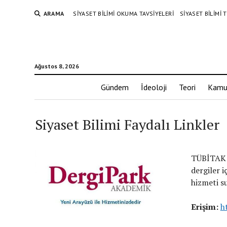
ARAMA
SIYASET BILIMI OKUMA TAVSIYELERI
SIYASET BILIMI
Ağustos 8, 2026
Gündem
İdeoloji
Teori
Kamu
Siyaset Bilimi Faydalı Linkler
TÜBİTAK U
dergiler 
hizmeti s
Erişim:
h