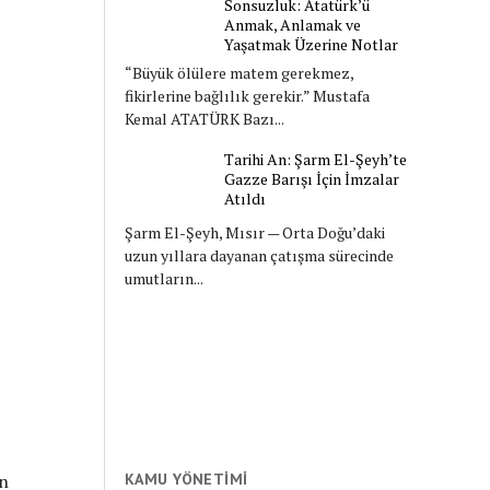
Sonsuzluk: Atatürk’ü
Anmak, Anlamak ve
Yaşatmak Üzerine Notlar
“Büyük ölülere matem gerekmez,
fikirlerine bağlılık gerekir.” Mustafa
Kemal ATATÜRK Bazı...
Tarihi An: Şarm El-Şeyh’te
Gazze Barışı İçin İmzalar
Atıldı
Şarm El-Şeyh, Mısır — Orta Doğu’daki
uzun yıllara dayanan çatışma sürecinde
umutların...
in
KAMU YÖNETIMI