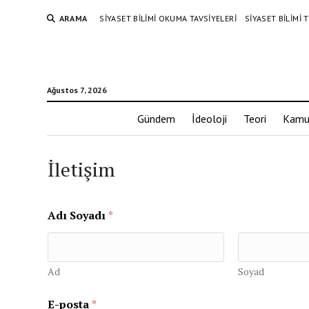
ARAMA
SIYASET BILIMI OKUMA TAVSIYELERI
SIYASET BILIMI
Ağustos 7, 2026
Gündem
İdeoloji
Teori
Kamu
İletişim
v
Adı Soyadı
*
e
y
a
M
e
Ad
Soyad
s
a
E-posta
*