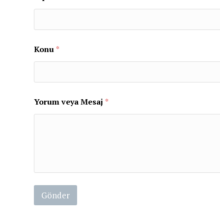
j
Y
o
r
u
m
Konu
*
Yorum veya Mesaj
*
Gönder